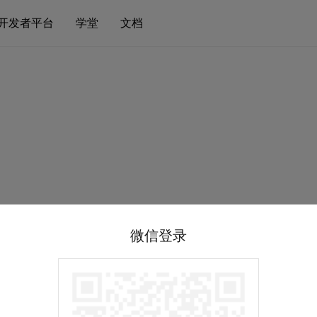
开发者平台
学堂
文档
微信登录