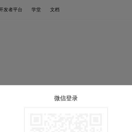
开发者平台
学堂
文档
微信登录