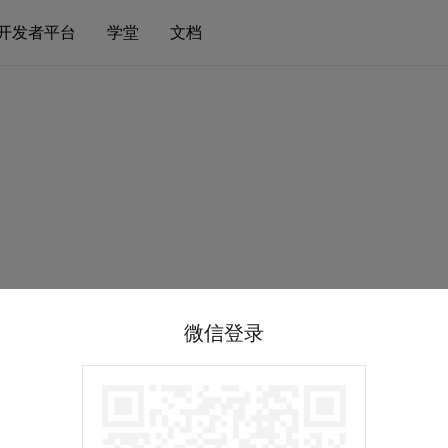
开发者平台
学堂
文档
微信登录