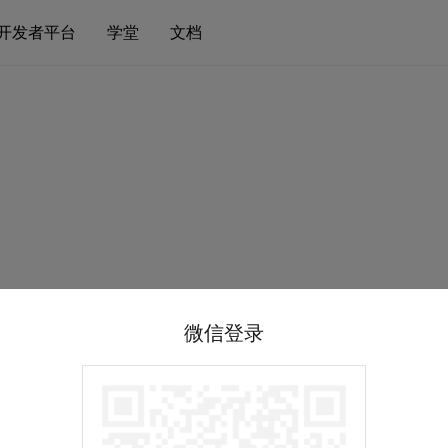
开发者平台
学堂
文档
微信登录