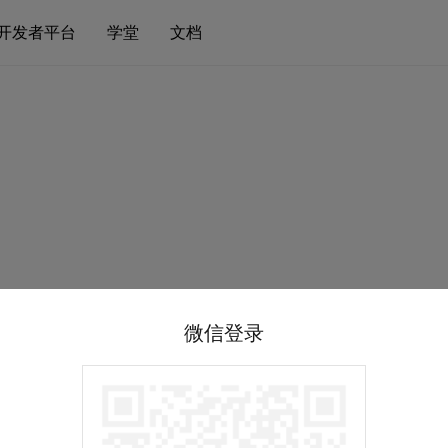
开发者平台
学堂
文档
微信登录