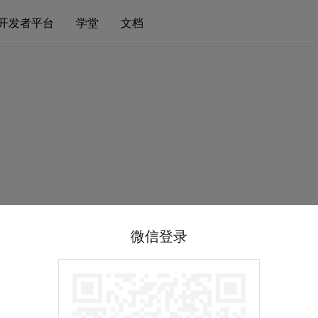
开发者平台
学堂
文档
微信登录