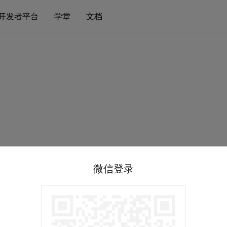
开发者平台
学堂
文档
微信登录