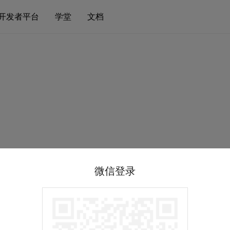
开发者平台
学堂
文档
微信登录