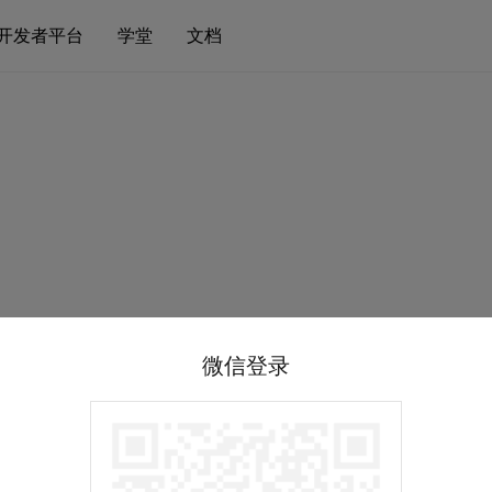
开发者平台
学堂
文档
微信登录