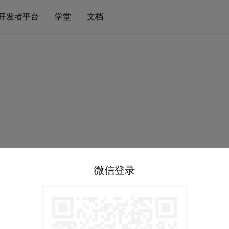
开发者平台
学堂
文档
微信登录