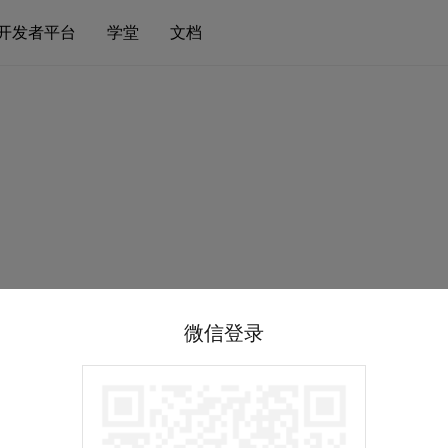
开发者平台
学堂
文档
微信登录