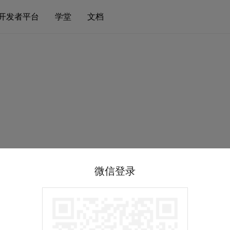
开发者平台
学堂
文档
微信登录