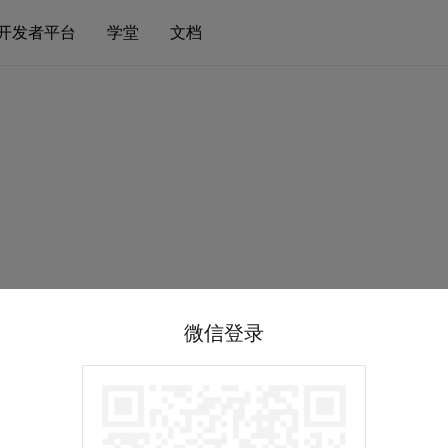
开发者平台
学堂
文档
微信登录