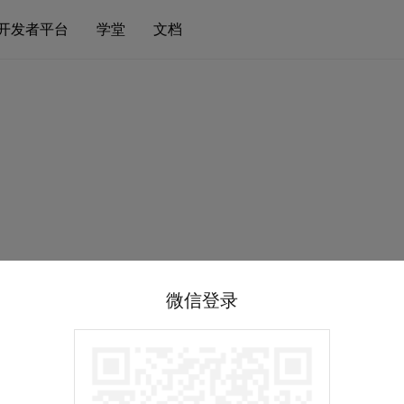
开发者平台
学堂
文档
微信登录