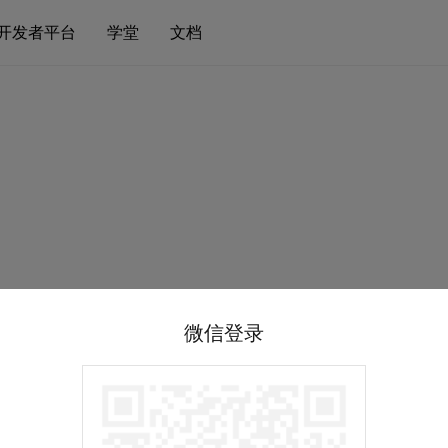
开发者平台
学堂
文档
微信登录