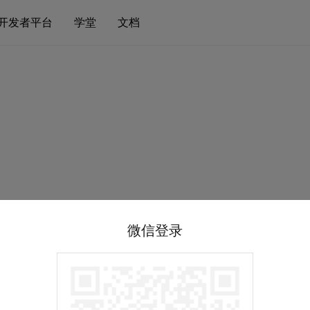
开发者平台
学堂
文档
微信登录