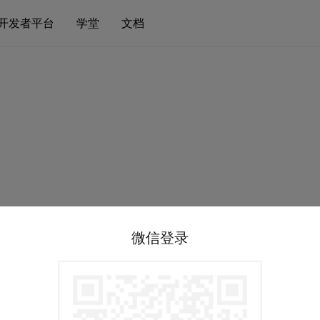
开发者平台
学堂
文档
微信登录