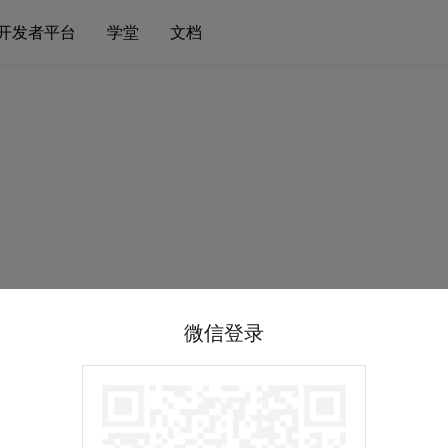
开发者平台
学堂
文档
微信登录