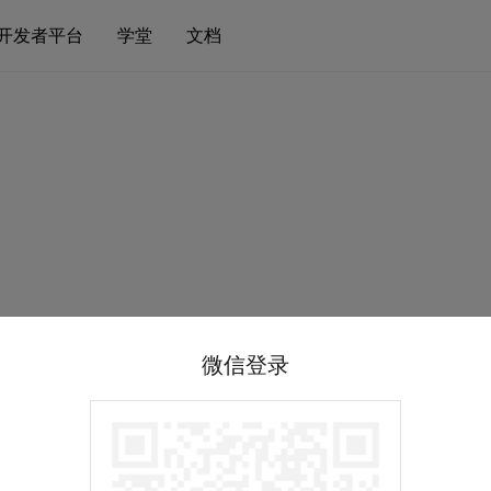
开发者平台
学堂
文档
微信登录