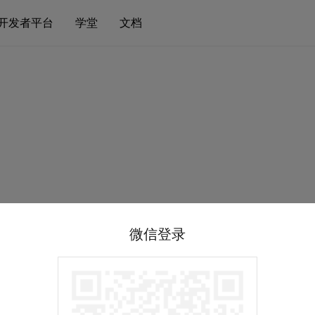
开发者平台
学堂
文档
微信登录