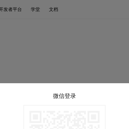
开发者平台
学堂
文档
微信登录