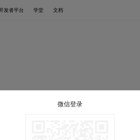
开发者平台
学堂
文档
微信登录