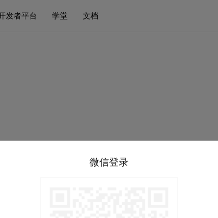
开发者平台
学堂
文档
微信登录