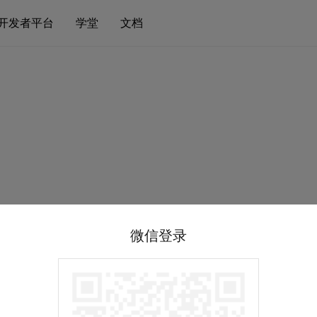
开发者平台
学堂
文档
微信登录