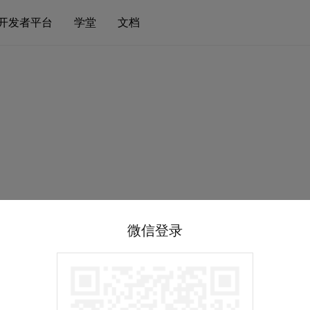
开发者平台
学堂
文档
微信登录