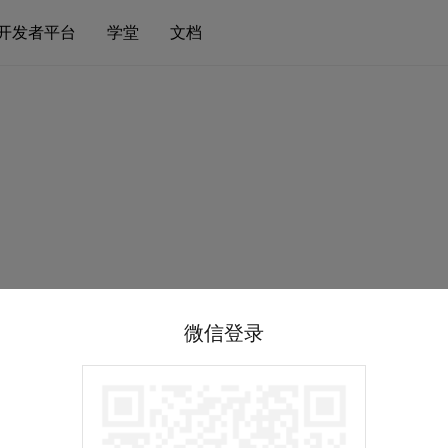
开发者平台
学堂
文档
微信登录