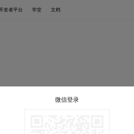
开发者平台
学堂
文档
微信登录