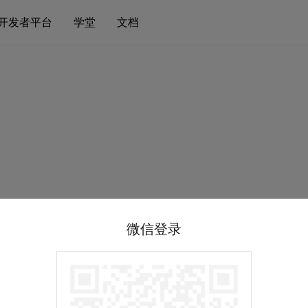
开发者平台
学堂
文档
微信登录