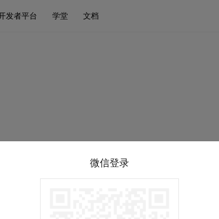
开发者平台
学堂
文档
微信登录