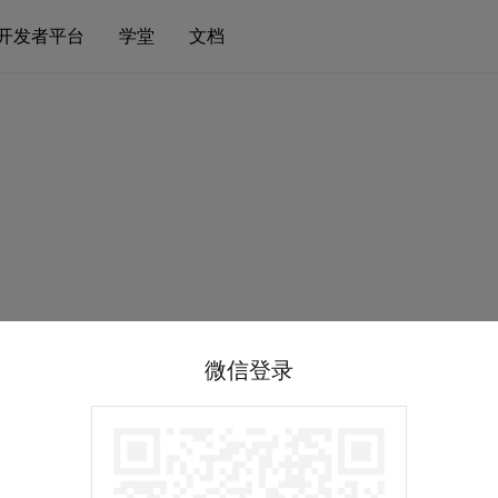
开发者平台
学堂
文档
微信登录