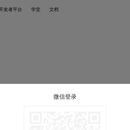
开发者平台
学堂
文档
微信登录