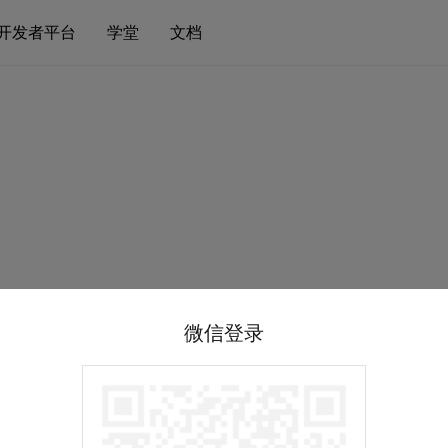
开发者平台
学堂
文档
微信登录