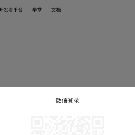
开发者平台
学堂
文档
微信登录