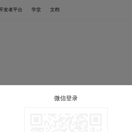
开发者平台
学堂
文档
微信登录