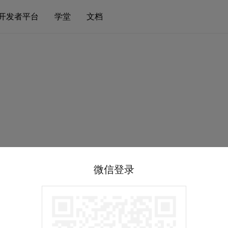
开发者平台
学堂
文档
微信登录