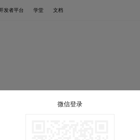
开发者平台
学堂
文档
微信登录