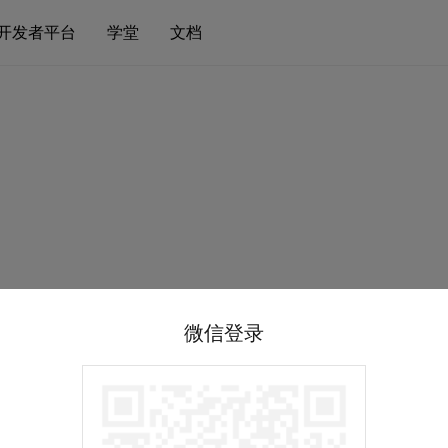
开发者平台
学堂
文档
微信登录