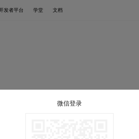
开发者平台
学堂
文档
微信登录