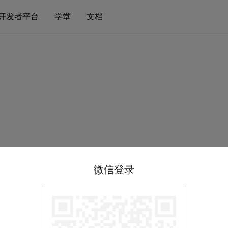
开发者平台
学堂
文档
微信登录