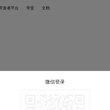
开发者平台
学堂
文档
微信登录