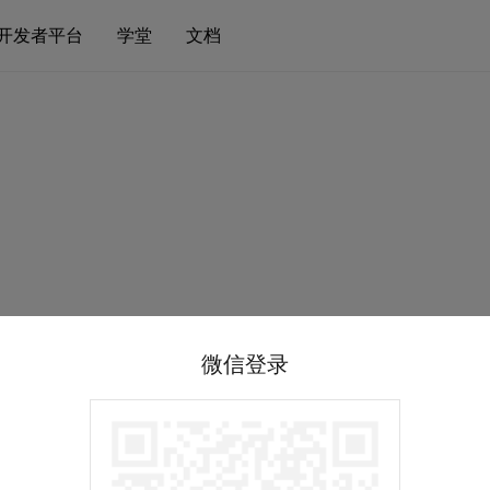
开发者平台
学堂
文档
微信登录