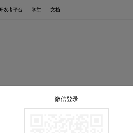
开发者平台
学堂
文档
微信登录