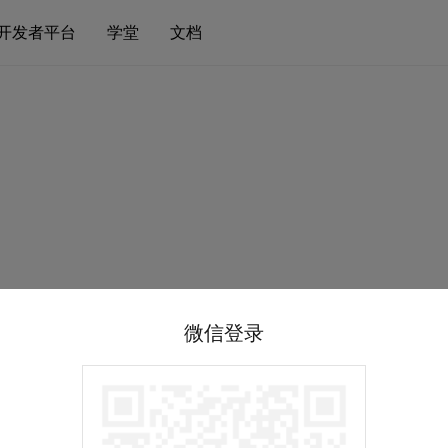
开发者平台
学堂
文档
微信登录