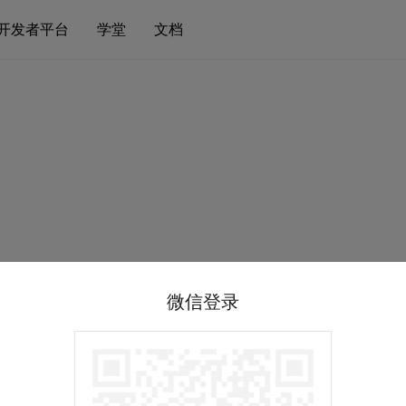
开发者平台
学堂
文档
微信登录