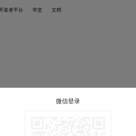
开发者平台
学堂
文档
微信登录