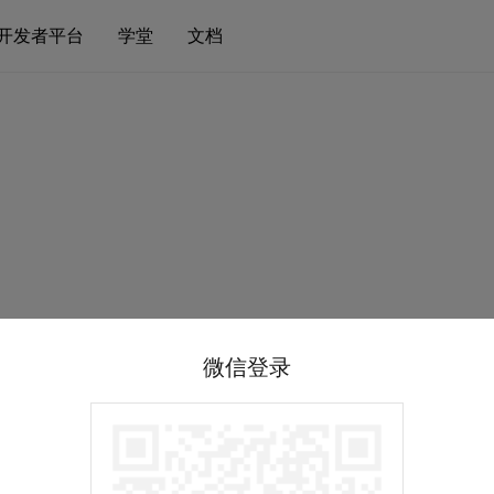
开发者平台
学堂
文档
微信登录