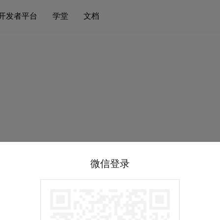
开发者平台
学堂
文档
微信登录