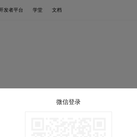
开发者平台
学堂
文档
微信登录