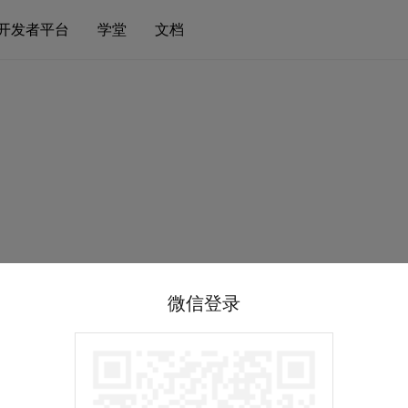
开发者平台
学堂
文档
微信登录