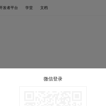
开发者平台
学堂
文档
微信登录